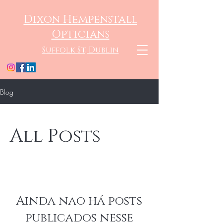
Dixon Hempenstall
Opticians
Suffolk St, Dublin
Blog
All Posts
Ainda não há posts
publicados nesse