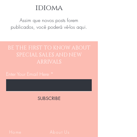
idioma
Assim que novos posts forem
publicados, você poderá vê-los aqui.
BE THE FIRST TO KNOW ABOUT
SPECIAL SALES AND NEW
ARRIVALS
Enter Your Email Here
SUBSCRIBE
Home
About Us