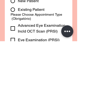
New Patient
Existing Patient
Please Choose Appointment Type
(Obrigatório)
Advanced Eye Examination
Incld OCT Scan (PRSI)
Eye Examination (PRSI)
Contact Lenses
Consultation
Dry Eye Consultation
Myopia Management
Consultation
Ortho K Contact Lens
Consultation
Free Hearing Test