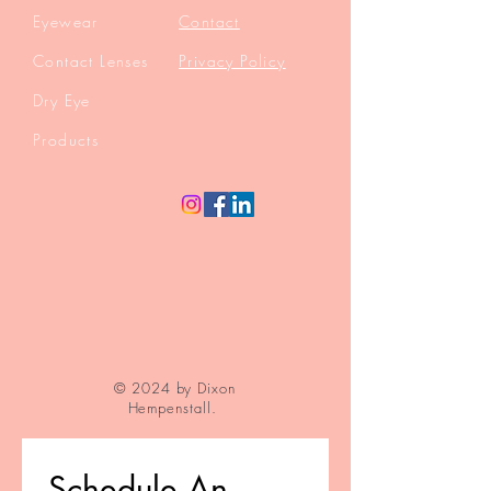
Eyewear
Contact
Contact Lenses
Privacy Policy
Dry Eye
Products
© 2024 by Dixon
Hempenstall.
Schedule An 